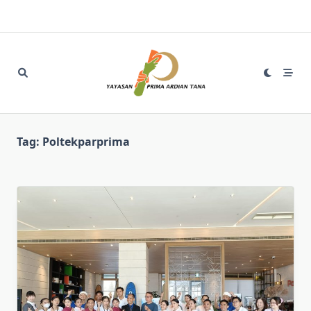
Skip
to
content
Tag:
Poltekparprima