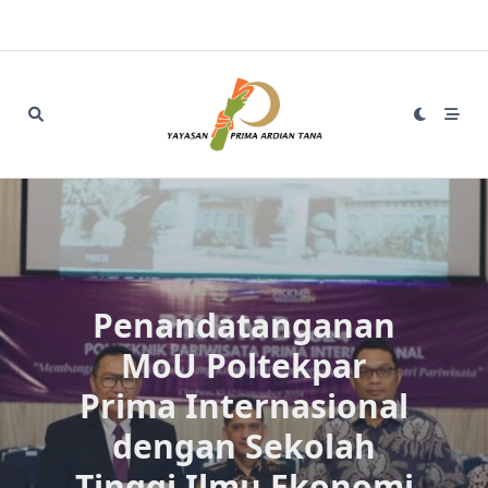
Skip
to
content
Penandatanganan
MoU Poltekpar
Prima Internasional
dengan Sekolah
Tinggi Ilmu Ekonomi