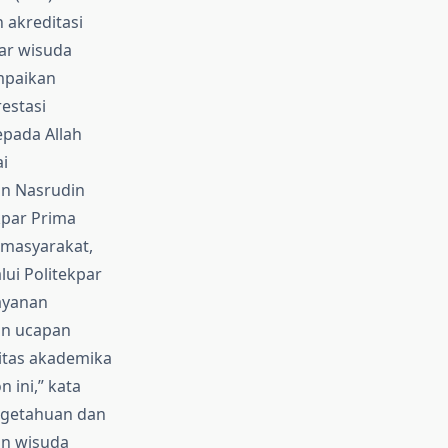
 akreditasi
lar wisuda
mpaikan
estasi
pada Allah
i
on Nasrudin
kpar Prima
 masyarakat,
ui Politekpar
ayanan
an ucapan
itas akademika
 ini,” kata
ngetahuan dan
an wisuda