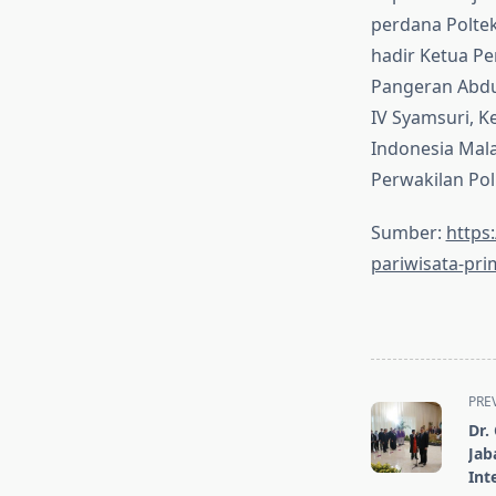
perdana Poltek
hadir Ketua Pe
Pangeran Abdul
IV Syamsuri, K
Indonesia Mal
Perwakilan Pol
Sumber:
https
pariwisata-pri
<span
PRE
class="nav-
Dr.
subtitle
Jab
screen-
Int