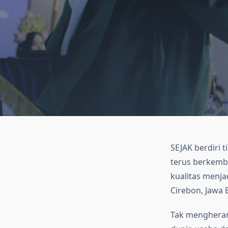
SEJAK berdiri t
terus berkemb
kualitas menja
Cirebon, Jawa B
Tak mengherank