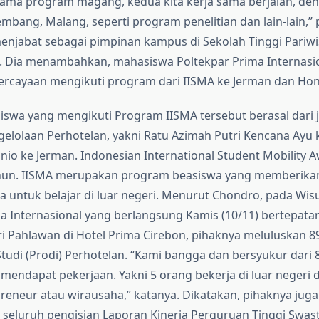
tama program magang, kedua kita kerja sama berjalan, de
mbang, Malang, seperti program penelitian dan lain-lain,”
njabat sebagai pimpinan kampus di Sekolah Tinggi Pariwi
ta. Dia menambahkan, mahasiswa Poltekpar Prima Internasi
rcayaan mengikuti program dari IISMA ke Jerman dan Hon
swa yang mengikuti Program IISMA tersebut berasal dari 
elolaan Perhotelan, yakni Ratu Azimah Putri Kencana Ayu 
nio ke Jerman. Indonesian International Student Mobility A
tahun. IISMA merupakan program beasiswa yang memberik
 untuk belajar di luar negeri. Menurut Chondro, pada Wi
a Internasional yang berlangsung Kamis (10/11) bertepat
i Pahlawan di Hotel Prima Cirebon, pihaknya meluluskan 
tudi (Prodi) Perhotelan. “Kami bangga dan bersyukur dari
 mendapat pekerjaan. Yakni 5 orang bekerja di luar negeri 
reneur atau wirausaha,” katanya. Dikatakan, pihaknya juga
seluruh pengisian Laporan Kinerja Perguruan Tinggi Swast