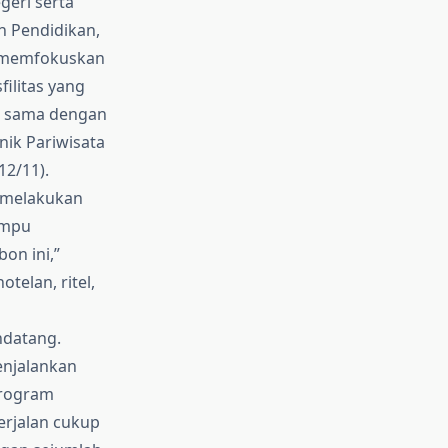
geri serta
n Pendidikan,
mememfokuskan
filitas yang
ja sama dengan
nik Pariwisata
12/11).
 melakukan
ampu
on ini,”
elan, ritel,
datang.
enjalankan
program
erjalan cukup