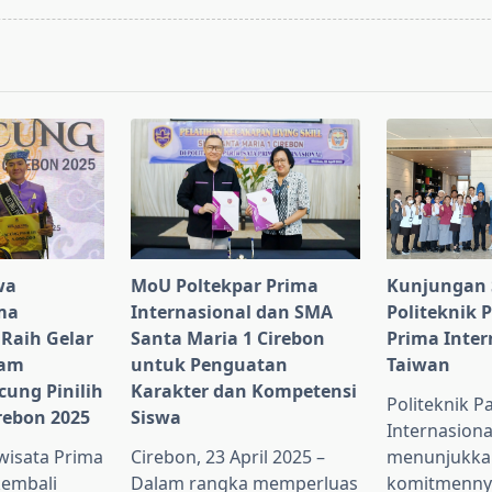
pan>
wa
MoU Poltekpar Prima
Kunjungan 
ma
Internasional dan SMA
Politeknik 
 Raih Gelar
Santa Maria 1 Cirebon
Prima Inter
lam
untuk Penguatan
Taiwan
cung Pinilih
Karakter dan Kompetensi
Politeknik P
rebon 2025
Siswa
Internasiona
iwisata Prima
Cirebon, 23 April 2025 –
menunjukka
kembali
Dalam rangka memperluas
komitmenny