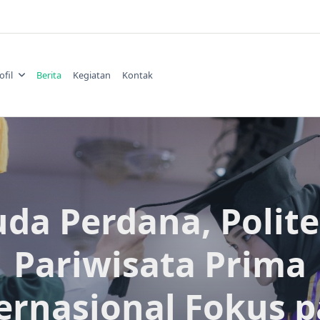
ofil
Berita
Kegiatan
Kontak
da Perdana, Polit
Pariwisata Prima
ernasional Fokus 