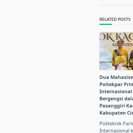
reader-
text">Page</s
RELATED POSTS
Dua Mahasis
Poltekpar Pri
Internasional
Bergengsi da
Pasanggiri Ka
Kabupaten Ci
Politeknik Par
Internasional 