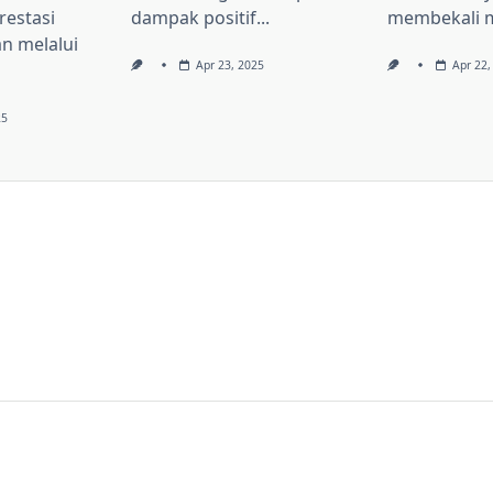
estasi
dampak positif...
membekali m
 melalui
Apr 23, 2025
Apr 22,
25