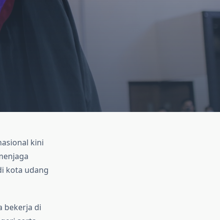
nasional kini
menjaga
di kota udang
 bekerja di