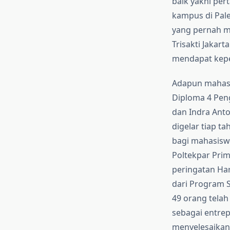
baik yakni per
kampus di Pale
yang pernah me
Trisakti Jakar
mendapat kepe
Adapun mahasi
Diploma 4 Peng
dan Indra Anto
digelar tiap 
bagi mahasiswa
Poltekpar Prim
peringatan Har
dari Program S
49 orang telah
sebagai entrep
menyelesaikan 