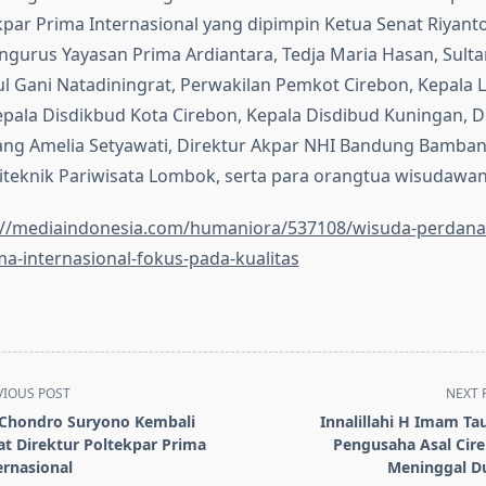
par Prima Internasional yang dipimpin Ketua Senat Riyant
ngurus Yayasan Prima Ardiantara, Tedja Maria Hasan, Sult
 Gani Natadiningrat, Perwakilan Pemkot Cirebon, Kepala LL
epala Disdikbud Kota Cirebon, Kepala Disdibud Kuningan, D
ang Amelia Setyawati, Direktur Akpar NHI Bandung Bamban
iteknik Pariwisata Lombok, serta para orangtua wisudawan
://mediaindonesia.com/humaniora/537108/wisuda-perdana-
ma-internasional-fokus-pada-kualitas
VIOUS POST
NEXT 
 Chondro Suryono Kembali
Innalillahi H Imam Tau
at Direktur Poltekpar Prima
Pengusaha Asal Cir
ernasional
Meninggal D