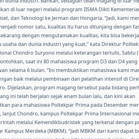
n dunia industri. Bahkan, sebagian telah magang di luar ne
kan di luar negeri melalui program IISMA Dikti Kementeria
iset, dan Teknologi ke Jerman dan Hongaria. “Jadi, kami 
menjadi nomor satu, kualitas itu harus ditunjang dengan fas
 sekarang dengan mengutamakan kualitas, kita bisa beker
 usaha dan dunia industri yang kuat,” kata Direktur Politek
ional Chondro Suryono melalui keterangan tertulis, Sabtu (
ntohkan, saat ini 80 mahasiswa program D3 dan D4 yang
wan selama 6 bulan. “Ini membuktikan mahasiswa kami m
ngan baik melalui pembinaan dan pelatihan intensif di Cireb
. Dijelaskan, program magang tersebut pada bidang perhot
ng ini telah berjalan sejak enam bulan lalu, dan kini akan
kan para mahasiswa Poltekpar Prima pada Desember men
 lanjut Chondro, kampus Poltekpar Prima Internasional m
intah melalui Kemendikbudristek yang terkenal dengan 
ar Kampus Merdeka (MBKM). “Jadi MBKM dari kami dapat b