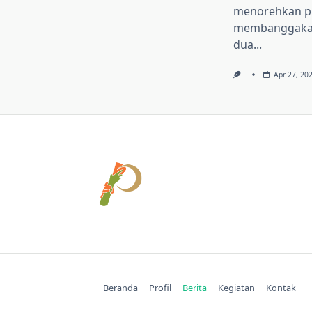
menorehkan pr
membanggakan
dua...
Apr 27, 20
Beranda
Profil
Berita
Kegiatan
Kontak