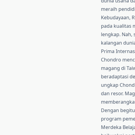
dunia usaha da
meraih pendidi
Kebudayaan, R
pada kualitas 
lengkap. Nah,
kalangan dunia
Prima Internas
Chondro menco
magang di Tai
beradaptasi de
ungkap Chondro
dan resor. Maga
memberangkat
Dengan begitu,
program pemer
Merdeka Belaj