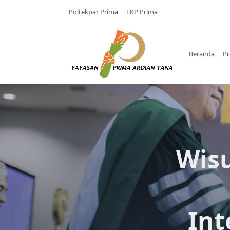
Skip
Poltekpar Prima
LKP Prima
to
content
Beranda
Pr
Wisu
Int