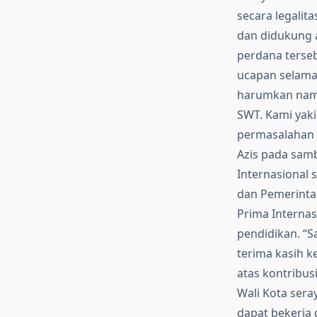
secara legalit
dan didukung a
perdana terse
ucapan selamat
harumkan nama
SWT. Kami yaki
permasalahan 
Azis pada sam
Internasional 
dan Pemerintah
Prima Interna
pendidikan. “
terima kasih k
atas kontribus
Wali Kota ser
dapat bekerja 