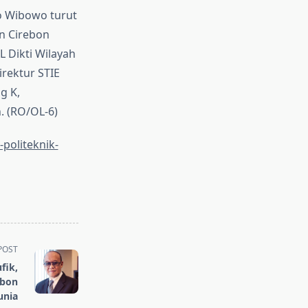
o Wibowo turut
an Cirebon
 Dikti Wilayah
irektur STIE
g K,
. (RO/OL-6)
politeknik-
POST
fik,
ebon
unia