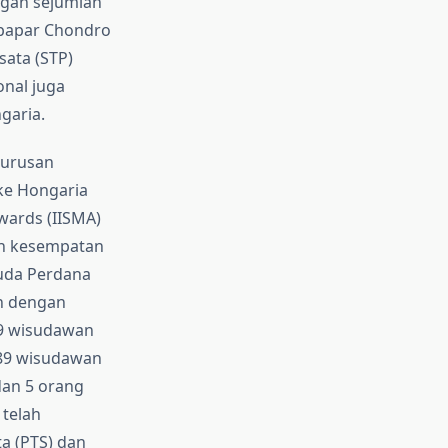
ngan sejumlah
 papar Chondro
sata (STP)
onal juga
garia.
jurusan
ke Hongaria
wards (IISMA)
an kesempatan
suda Perdana
an dengan
89 wisudawan
 89 wisudawan
dan 5 orang
 telah
a (PTS) dan